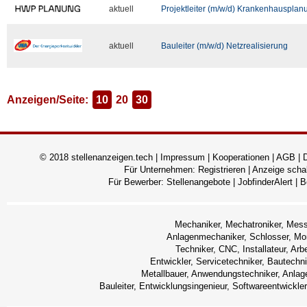
aktuell
Projektleiter (m/w/d) Krankenhausplan
aktuell
Bauleiter (m/w/d) Netzrealisierung
Anzeigen/Seite:
10
20
30
© 2018 stellenanzeigen.tech |
Impressum
|
Kooperationen
|
AGB
|
Für Unternehmen:
Registrieren
|
Anzeige scha
Für Bewerber:
Stellenangebote
|
JobfinderAlert
|
B
Mechaniker, Mechatroniker, Messte
Anlagenmechaniker, Schlosser, M
Techniker, CNC, Installateur, Arbe
Entwickler, Servicetechniker, Bautechn
Metallbauer, Anwendungstechniker, Anlage
Bauleiter, Entwicklungsingenieur, Softwareentwickle