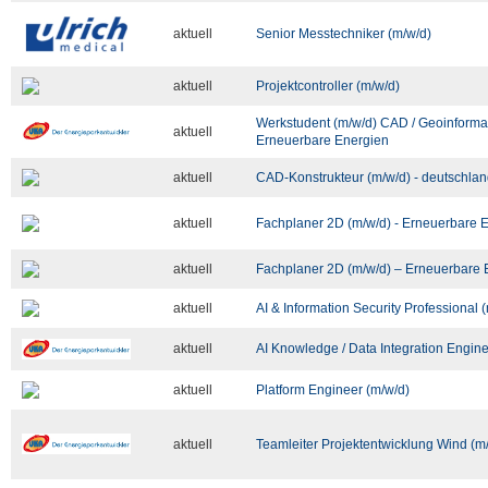
aktuell
Senior Messtechniker (m/w/d)
aktuell
Projektcontroller (m/w/d)
Werkstudent (m/w/d) CAD / Geoinforma
aktuell
Erneuerbare Energien
aktuell
CAD-Konstrukteur (m/w/d) - deutschlan
aktuell
Fachplaner 2D (m/w/d) - Erneuerbare 
aktuell
Fachplaner 2D (m/w/d) – Erneuerbare 
aktuell
AI & Information Security Professional 
aktuell
AI Knowledge / Data Integration Engine
aktuell
Platform Engineer (m/w/d)
aktuell
Teamleiter Projektentwicklung Wind (m