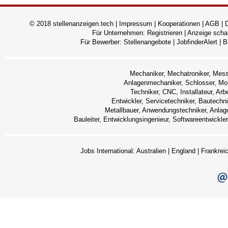
© 2018 stellenanzeigen.tech |
Impressum
|
Kooperationen
|
AGB
|
Für Unternehmen:
Registrieren
|
Anzeige scha
Für Bewerber:
Stellenangebote
|
JobfinderAlert
|
B
Mechaniker, Mechatroniker, Messte
Anlagenmechaniker, Schlosser, M
Techniker, CNC, Installateur, Arbe
Entwickler, Servicetechniker, Bautechn
Metallbauer, Anwendungstechniker, Anlage
Bauleiter, Entwicklungsingenieur, Softwareentwickle
Jobs International:
Australien
|
England
|
Frankrei