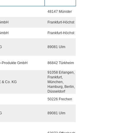
48147 Münster
 GmbH
Frankfurt-Höchst
 GmbH
Frankfurt-Höchst
G
89081 Ulm
ie-Produkte GmbH
86842 Türkheim
91058 Erlangen,
Frankfurt,
E & Co. KG
München,
Hamburg, Berlin,
Düsseldorf
50226 Frechen
G
89081 Ulm