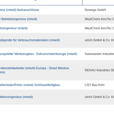
ieur (m/w/d) Netzanschlüsse
Nowega GmbH
r Betriebsingenieur (m/w/d)
WeylChem InnoTec
ebsingenieur (m/w/d)
WeylChem InnoTec
tätsprüfer für Verbrauchsmaterialien (m/w/d)
ulrich GmbH & Co. K
lungsleiter Werkzeugbau - Extrusionswerkzeuge (m/w/d)
Salamander Industr
dienstmitarbeiter (m/w/d) Europa - Smart Window
REHAU Industries S
ions
ellenleiter/Polier (m/w/d) Schlüsselfertigbau
LIST Bau Köln
ktionsingenieur (m/w/d)
ulrich GmbH & Co. K