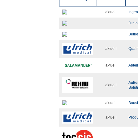
aktuell
Ingen
Junio
Betri
aktuell
Quali
aktuell
Abtei
Außen
aktuell
Solut
aktuell
Baust
aktuell
Produ