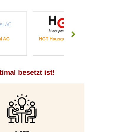
AG
HGT Hausgerätetechnik KG
Die WU-Inge
timal besetzt ist!