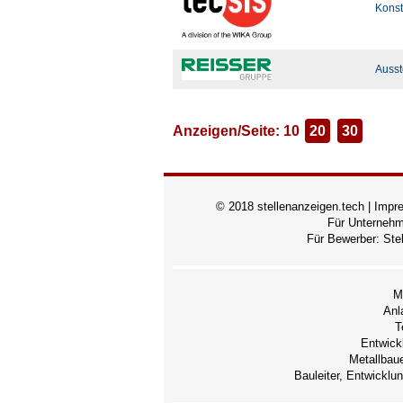
Konst
Ausst
Anzeigen/Seite: 10
20
30
© 2018 stellenanzeigen.tech |
Impr
Für Unterneh
Für Bewerber:
Ste
M
Anl
T
Entwick
Metallbaue
Bauleiter, Entwicklu