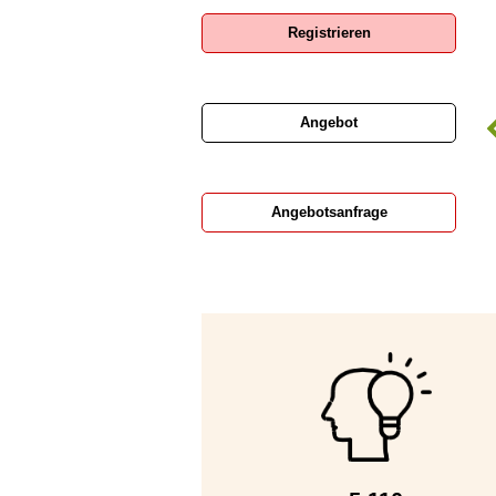
Registrieren
Angebot
Baubedarf Brauburger
Ronge GmbH
Angebotsanfrage