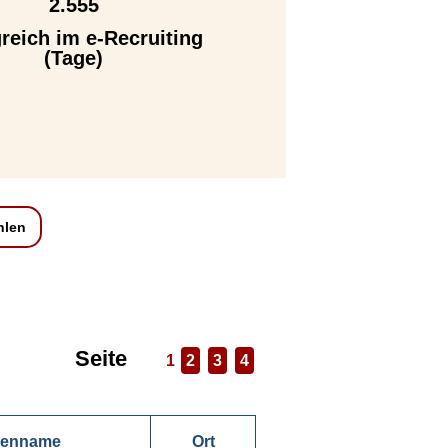
2.555
greich im e-Recruiting
(Tage)
hlen
Seite
1
2
3
4
menname
Ort