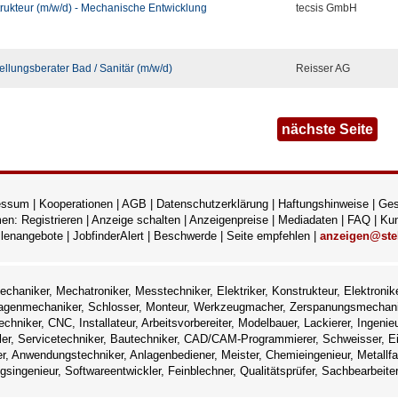
rukteur (m/w/d) - Mechanische Entwicklung
tecsis GmbH
ellungsberater Bad / Sanitär (m/w/d)
Reisser AG
nächste Seite
essum
|
Kooperationen
|
AGB
|
Datenschutzerklärung
|
Haftungshinweise
|
Ges
men:
Registrieren
|
Anzeige schalten
|
Anzeigenpreise
|
Mediadaten
|
FAQ
|
Kun
llenangebote
|
JobfinderAlert
|
Beschwerde
|
Seite empfehlen
|
anzeigen@stel
echaniker, Mechatroniker, Messtechniker, Elektriker, Konstrukteur, Elektronike
agenmechaniker, Schlosser, Monteur, Werkzeugmacher, Zerspanungsmechani
echniker, CNC, Installateur, Arbeitsvorbereiter, Modelbauer, Lackierer, Ingenieu
ler, Servicetechniker, Bautechniker, CAD/CAM-Programmierer, Schweisser, Ein
r, Anwendungstechniker, Anlagenbediener, Meister, Chemieingenieur, Metallfa
ngsingenieur, Softwareentwickler, Feinblechner, Qualitätsprüfer, Sachbearbeit