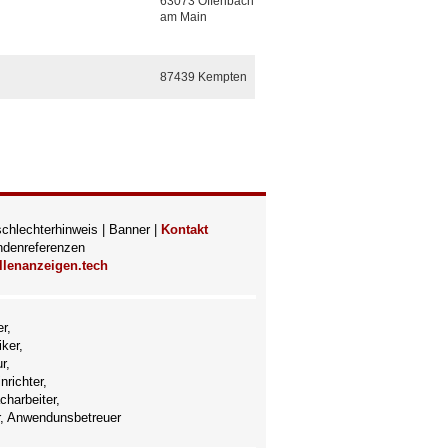
63073 Offenbach
am Main
87439 Kempten
chlechterhinweis
|
Banner
|
Kontakt
denreferenzen
lenanzeigen.tech
r,
ker,
r,
richter,
charbeiter,
er, Anwendunsbetreuer