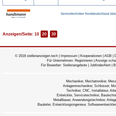
Servicetechniker Norddeutschland über
Anzeigen/Seite: 10
20
30
© 2018 stellenanzeigen.tech |
Impressum
|
Kooperationen
|
AGB
|
Für Unternehmen:
Registrieren
|
Anzeige scha
Für Bewerber:
Stellenangebote
|
JobfinderAlert
|
B
Mechaniker, Mechatroniker, Messte
Anlagenmechaniker, Schlosser, M
Techniker, CNC, Installateur, Arbe
Entwickler, Servicetechniker, Bautechn
Metallbauer, Anwendungstechniker, Anlage
Bauleiter, Entwicklungsingenieur, Softwareentwickle