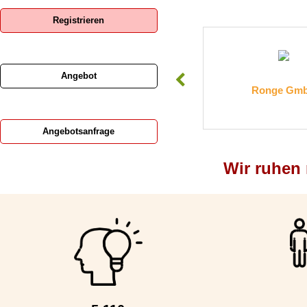
Registrieren
Angebot
aubedarf Brauburger
Ronge GmbH
Angebotsanfrage
Wir ruhen n